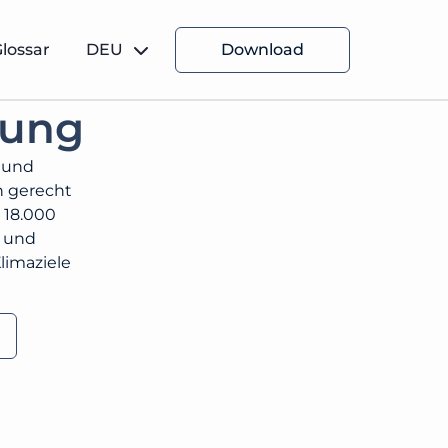
lossar
DEU
Download
zung
g und
n gerecht
 18.000
n und
limaziele